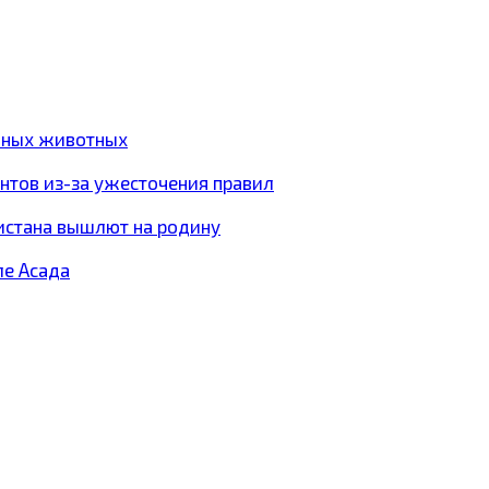
ижных животных
антов из-за ужесточения правил
истана вышлют на родину
ле Асада