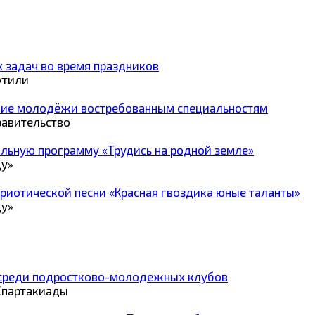
 задач во время праздников
утили
ение молодёжи востребованным специальностям
равительство
альную программу «Трудись на родной земле»
ду»
риотической песни «Красная гвоздика юные таланты»
ду»
 среди подростково-молодежных клубов
Спартакиады