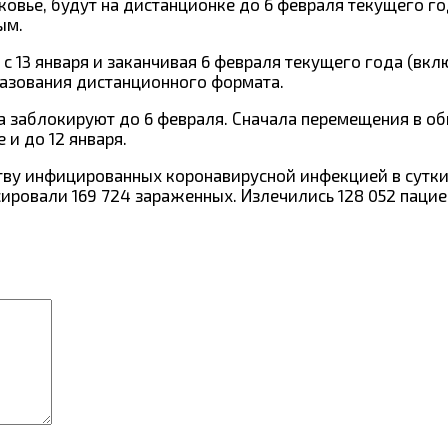
овье, будут на дистанционке до 6 февраля текущего г
ым.
я с 13 января и заканчивая 6 февраля текущего года (в
разования дистанционного формата.
да заблокируют до 6 февраля. Сначала перемещения в о
 и до 12 января.
тву инфицированных коронавирусной инфекцией в сутки 
ровали 169 724 зараженных. Излечились 128 052 пациен