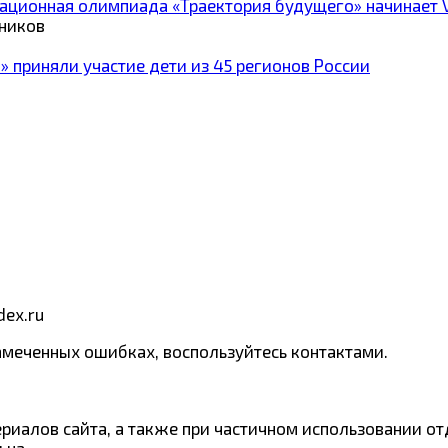
ационная олимпиада «Траектория будущего» начинает VI
ников
а» приняли участие дети из 45 регионов России
dex.ru
амеченных ошибках, воспользуйтесь контактами.
риалов сайта, а также при частичном использовании от