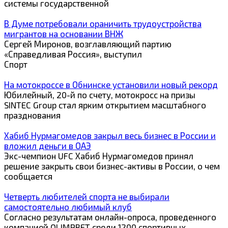
системы государственной
В Думе потребовали ораничить трудоустройства
мигрантов на основании ВНЖ
Сергей Миронов, возглавляющий партию
«Справедливая Россия», выступил
Спорт
На мотокроссе в Обнинске установили новый рекорд
Юбилейный, 20-й по счету, мотокросс на призы
SINTEC Group стал ярким открытием масштабного
празднования
Хабиб Нурмагомедов закрыл весь бизнес в России и
вложил деньги в ОАЭ
Экс-чемпион UFC Хабиб Нурмагомедов принял
решение закрыть свои бизнес-активы в России, о чем
сообщается
Четверть любителей спорта не выбирали
самостоятельно любимый клуб
Согласно результатам онлайн-опроса, проведенного
компанией OLIMPBET среди 1200 спортивных