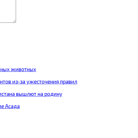
ижных животных
антов из-за ужесточения правил
истана вышлют на родину
ле Асада