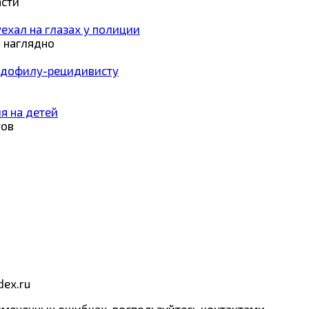
асти
ехал на глазах у полиции
 наглядно
педофилу-рецидивисту
я на детей
тов
dex.ru