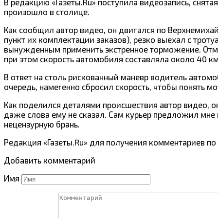
В редакцию «
Газеты.Ru
» поступила видеозапись, снят
произошло в столице.
Как сообщил автор видео, он двигался по Верхнемихай
пункт их комплектации заказов), резко выехал с троту
вынужденным применить экстренное торможение. Отмеч
при этом скорость автомобиля составляла около 40 км
В ответ на столь рискованный маневр водитель автом
очередь, намеreннo сбросил скорость, чтобы понять м
Как поделился деталями происшествия автор видео, он
даже слова ему не сказал. Сам курьер предложил мне 
нецензурную брань.
Редакция «Газеты.Ru» для получения комментариев по
Добавить комментарий
Имя