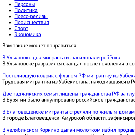
Персоны
Политика
Пресс-релизы
Происшествия
Спорт
Экономика
Вам также может понравиться
В Ульяновке два мигранта изнасиловали ребёнка
В Ульяновске разразился скандал после появления в с
Постелившую коврик с флагом РФ мигрантку из Узбек
Трудовая мигрантка из Узбекистана, находившаяся в Р
Две таджикских семьи лишены гражданства РФ за гл
В Бурятии было аннулировано российское гражданств
В Благовещенске мигранты стреляли по жилым домам
В городе Благовещенск, Амурской области, зафиксиро
В челябинском Коркино цыган молотком избил прода