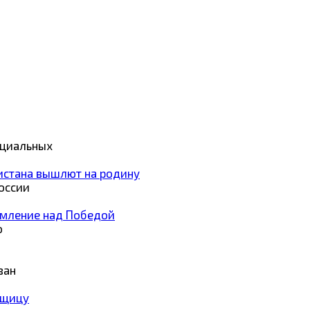
оциальных
истана вышлют на родину
оссии
умление над Победой
о
ван
вщицу