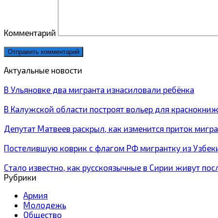
Комментарий
Актуальные новости
В Ульяновке два мигранта изнасиловали ребёнка
В Калужской области построят вольер для краснокн
Депутат Матвеев раскрыл, как изменится приток мигр
Постелившую коврик с флагом РФ мигрантку из Узбек
Стало известно, как русскоязычные в Сирии живут пос
Рубрики
Армия
Молодежь
Общество