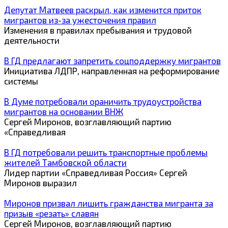
Депутат Матвеев раскрыл, как изменится приток
мигрантов из-за ужесточения правил
Изменения в правилах пребывания и трудовой
деятельности
В ГД предлагают запретить соцподдержку мигрантов
Инициатива ЛДПР, направленная на реформирование
системы
В Думе потребовали ораничить трудоустройства
мигрантов на основании ВНЖ
Сергей Миронов, возглавляющий партию
«Справедливая
В ГД потребовали решить транспортные проблемы
жителей Тамбовской области
Лидер партии «Справедливая Россия» Сергей
Миронов выразил
Миронов призвал лишить гражданства мигранта за
призыв «резать» славян
Сергей Миронов, возглавляющий партию