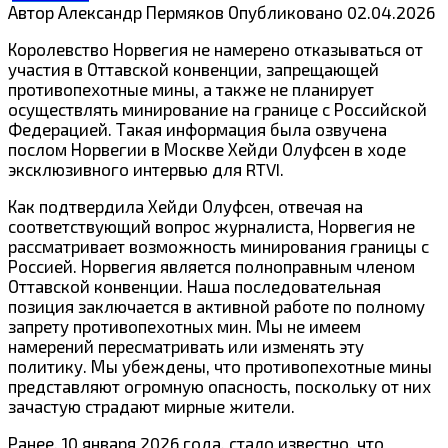
Автор
Александр Пермяков
Опубликовано
02.04.2026
Королевство Норвегия не намерено отказываться от
участия в Оттавской конвенции, запрещающей
противопехотные мины, а также не планирует
осуществлять минирование на границе с Российской
Федерацией. Такая информация была озвучена
послом Норвегии в Москве Хейди Олуфсен в ходе
эксклюзивного интервью для
RTVI
.
Как подтвердила Хейди Олуфсен, отвечая на
соответствующий вопрос журналиста, Норвегия не
рассматривает возможность минирования границы с
Россией. Норвегия является полноправным членом
Оттавской конвенции. Наша последовательная
позиция заключается в активной работе по полному
запрету противопехотных мин. Мы не имеем
намерений пересматривать или изменять эту
политику. Мы убеждены, что противопехотные мины
представляют огромную опасность, поскольку от них
зачастую страдают мирные жители.
Ранее, 10 января 2026 года, стало известно, что